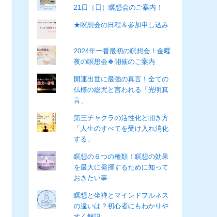
21日（日）瞑想会のご案内！
★瞑想会の日程＆参加申し込み
2024年一番最初の瞑想会！金曜
夜の瞑想会🍀開催のご案内
開運出世に最強の真言！全ての
仏様の総咒と言われる「光明真
言」
第三チャクラの活性化と開き方
「人生のすべてを受け入れ消化
する」
瞑想の６つの種類！瞑想の効果
を最大に発揮するために知って
おきたい事
瞑想と坐禅とマインドフルネス
の違いは？初心者にもわかりや
すく解説