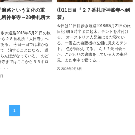
『遍路という文化の重
①11日目『２７番札所神峯寺へ到
札所神峯寺～28番札所大
着』
今日は11日目歩き遍路2018年5月21日の旅
日記 朝５時半頃に起床。テントを片付け
歩き遍路2018年5月21日の旅
る。 オーストリア人兄弟はまだ寝てい
から２８番札所「大日寺」へ
る。一番左の自販機の左側に見えるテン
どある。 今日一日では着かな
ト。 色が同化してる。 ん！？先日会っ
で一泊することになる。 道
た、こだわりの遍路をしている人の車発
らんぼがなっている。 のど
見。まだ車中で寝てる...
日寺まではここから３５キロ
...
2023年9月8日
1日
1