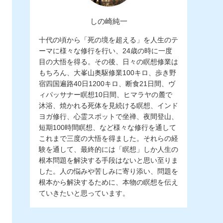
しの崎純一
十代の頃から「死の境を超える」を人生のテ
ーマに様々な修行を行い、24歳の時に一度
目の大悟を得る。その後、日々の瞑想修業は
もちろん、大峯山奥駆修業100キロ、歩き野
宿四国遍路40日1200キロ、断食21日間、ヴ
ィパッサナー瞑想10日間、ヒマラヤの麓で
沐浴、焼かれる死体を見続ける瞑想、インド
ヨガ修行、心霊スポットで坐禅、夜間登山、
短期100時間瞑想、など様々な修行を通して
これまで三度の大悟を得ました。それらの経
験を通して、最終的には「瞑想」しか人生の
根本問題を解決する手段はないと思い至りま
した。人の悩みや苦しみに寄り添い、問題を
根本から解決するために、本物の瞑想を伝え
ていきたいと思っています。