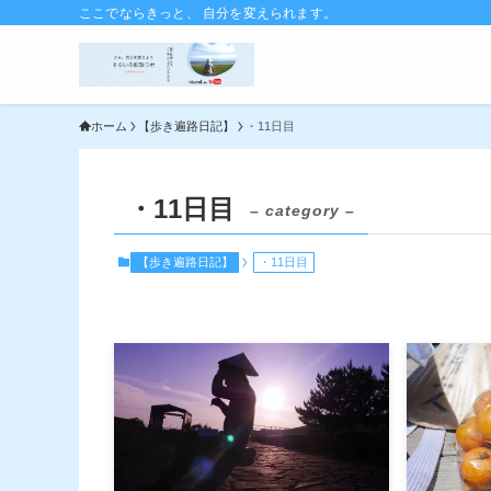
ここでならきっと、 自分を変えられます。
ホーム
【歩き遍路日記】
・11日目
・11日目
– category –
【歩き遍路日記】
・11日目