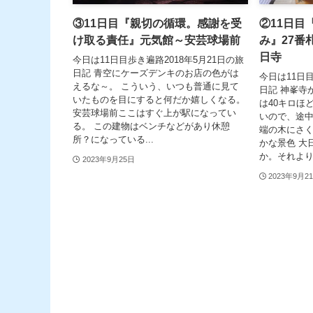
③11日目『親切の循環。感謝を受
②11日目
け取る責任』元気館～安芸球場前
み』27番
日寺
今日は11日目歩き遍路2018年5月21日の旅
日記 青空にケーズデンキのお店の色がは
今日は11日目
えるな～。 こういう、いつも普通に見て
日記 神峯寺
いたものを目にすると何だか嬉しくなる。
は40キロほ
安芸球場前ここはすぐ上が駅になってい
いので、途中
る。 この建物はベンチなどがあり休憩
端の木にさく
所？になっている...
かな景色 大
か。それより、
2023年9月25日
2023年9月2