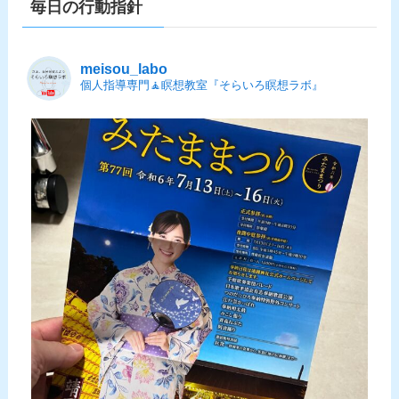
毎日の行動指針
meisou_labo
個人指導専門🧘瞑想教室『そらいろ瞑想ラボ』