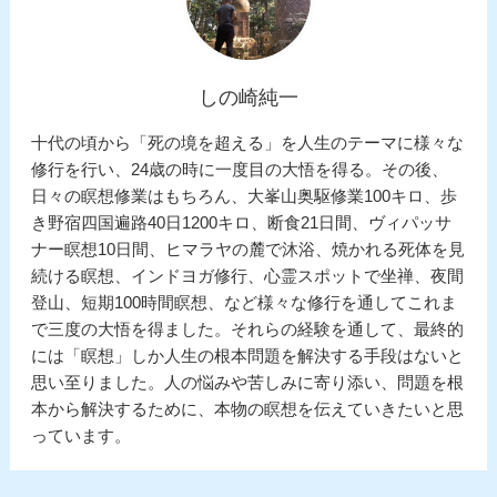
しの崎純一
十代の頃から「死の境を超える」を人生のテーマに様々な
修行を行い、24歳の時に一度目の大悟を得る。その後、
日々の瞑想修業はもちろん、大峯山奥駆修業100キロ、歩
き野宿四国遍路40日1200キロ、断食21日間、ヴィパッサ
ナー瞑想10日間、ヒマラヤの麓で沐浴、焼かれる死体を見
続ける瞑想、インドヨガ修行、心霊スポットで坐禅、夜間
登山、短期100時間瞑想、など様々な修行を通してこれま
で三度の大悟を得ました。それらの経験を通して、最終的
には「瞑想」しか人生の根本問題を解決する手段はないと
思い至りました。人の悩みや苦しみに寄り添い、問題を根
本から解決するために、本物の瞑想を伝えていきたいと思
っています。