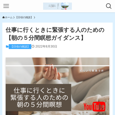
ホーム
【日頃の雑談】
仕事に行くときに緊張する人のための
【朝の５分間瞑想ガイダンス】
2022年8月30日
【日頃の雑談】