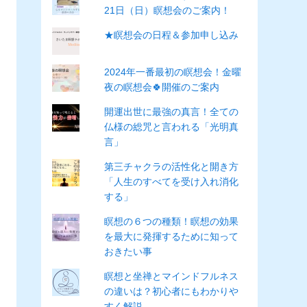
21日（日）瞑想会のご案内！
★瞑想会の日程＆参加申し込み
2024年一番最初の瞑想会！金曜
夜の瞑想会🍀開催のご案内
開運出世に最強の真言！全ての
仏様の総咒と言われる「光明真
言」
第三チャクラの活性化と開き方
「人生のすべてを受け入れ消化
する」
瞑想の６つの種類！瞑想の効果
を最大に発揮するために知って
おきたい事
瞑想と坐禅とマインドフルネス
の違いは？初心者にもわかりや
すく解説