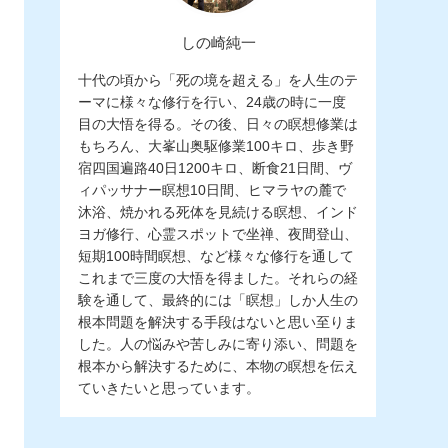
しの崎純一
十代の頃から「死の境を超える」を人生のテ
ーマに様々な修行を行い、24歳の時に一度
目の大悟を得る。その後、日々の瞑想修業は
もちろん、大峯山奥駆修業100キロ、歩き野
宿四国遍路40日1200キロ、断食21日間、ヴ
ィパッサナー瞑想10日間、ヒマラヤの麓で
沐浴、焼かれる死体を見続ける瞑想、インド
ヨガ修行、心霊スポットで坐禅、夜間登山、
短期100時間瞑想、など様々な修行を通して
これまで三度の大悟を得ました。それらの経
験を通して、最終的には「瞑想」しか人生の
根本問題を解決する手段はないと思い至りま
した。人の悩みや苦しみに寄り添い、問題を
根本から解決するために、本物の瞑想を伝え
ていきたいと思っています。