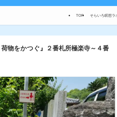
TOP
そらいろ瞑想ラ
！荷物をかつぐ』２番札所極楽寺～４番