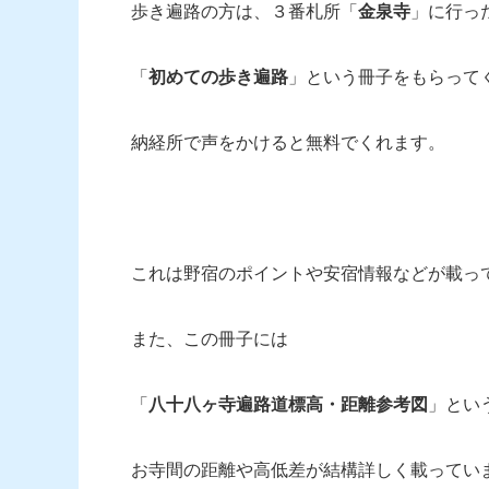
歩き遍路の方は、３番札所「
金泉寺
」に行っ
「
初めての歩き遍路
」という冊子をもらって
納経所で声をかけると無料でくれます。
これは野宿のポイントや安宿情報などが載っ
また、この冊子には
「
八十八ヶ寺遍路道標高・距離参考図
」とい
お寺間の距離や高低差が結構詳しく載ってい