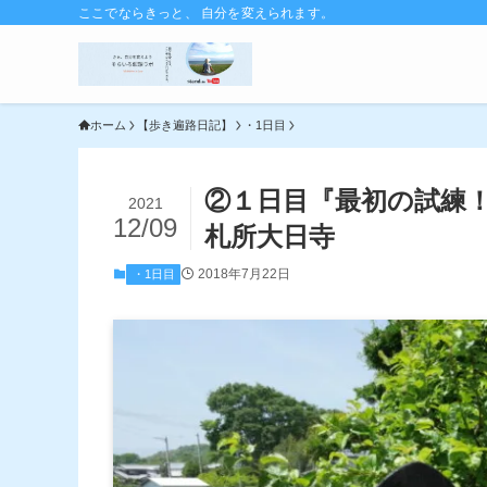
ここでならきっと、 自分を変えられます。
ホーム
【歩き遍路日記】
・1日目
②１日目『最初の試練
2021
12/09
札所大日寺
2018年7月22日
・1日目