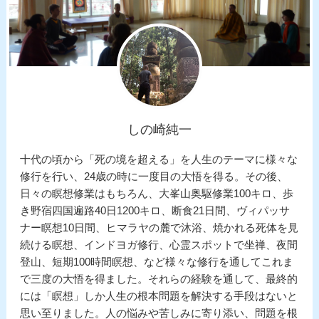
しの崎純一
十代の頃から「死の境を超える」を人生のテーマに様々な
修行を行い、24歳の時に一度目の大悟を得る。その後、
日々の瞑想修業はもちろん、大峯山奥駆修業100キロ、歩
き野宿四国遍路40日1200キロ、断食21日間、ヴィパッサ
ナー瞑想10日間、ヒマラヤの麓で沐浴、焼かれる死体を見
続ける瞑想、インドヨガ修行、心霊スポットで坐禅、夜間
登山、短期100時間瞑想、など様々な修行を通してこれま
で三度の大悟を得ました。それらの経験を通して、最終的
には「瞑想」しか人生の根本問題を解決する手段はないと
思い至りました。人の悩みや苦しみに寄り添い、問題を根