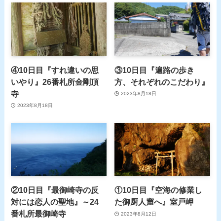
④10日目『すれ違いの思
③10日目『遍路の歩き
いやり』26番札所金剛頂
方、それぞれのこだわり』
寺
2023年8月18日
2023年8月18日
②10日目『最御崎寺の反
①10日目『空海の修業し
対には恋人の聖地』～24
た御厨人窟へ』室戸岬
番札所最御崎寺
2023年8月12日