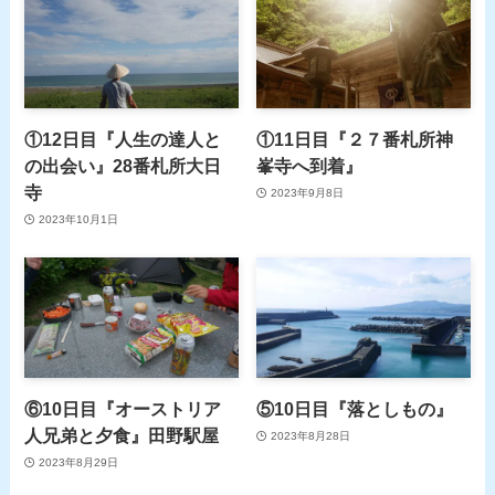
①12日目『人生の達人と
①11日目『２７番札所神
の出会い』28番札所大日
峯寺へ到着』
寺
2023年9月8日
2023年10月1日
⑥10日目『オーストリア
⑤10日目『落としもの』
人兄弟と夕食』田野駅屋
2023年8月28日
2023年8月29日