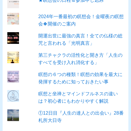
2024年一番最初の瞑想会！金曜夜の瞑想
会🍀開催のご案内
開運出世に最強の真言！全ての仏様の総
咒と言われる「光明真言」
第三チャクラの活性化と開き方「人生の
すべてを受け入れ消化する」
瞑想の６つの種類！瞑想の効果を最大に
発揮するために知っておきたい事
瞑想と坐禅とマインドフルネスの違い
は？初心者にもわかりやすく解説
①12日目『人生の達人との出会い』28番
札所大日寺