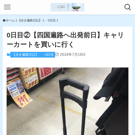
ホーム
【歩き遍路日記】
・0日目
0日目②【四国遍路へ出発前日】キャリ
ーカートを買いに行く
2018年7月18日
【歩き遍路日記】
・0日目