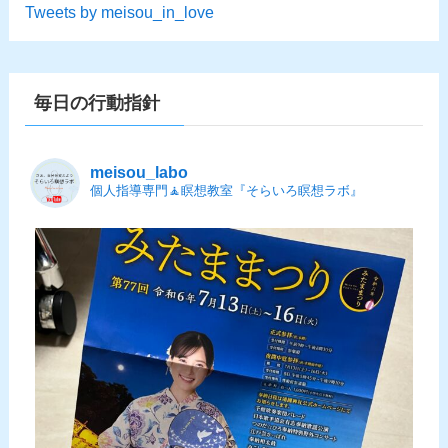
Tweets by meisou_in_love
毎日の行動指針
meisou_labo
個人指導専門🧘瞑想教室『そらいろ瞑想ラボ』