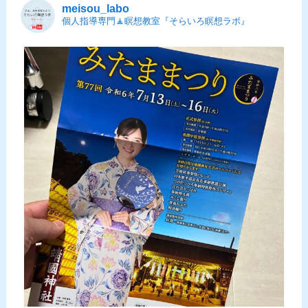
meisou_labo
個人指導専門🧘瞑想教室『そらいろ瞑想ラボ』