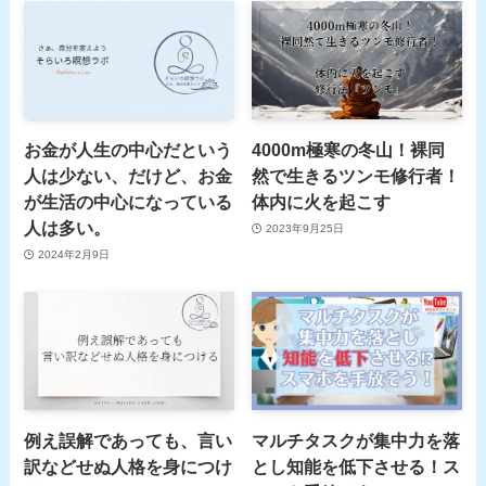
お金が人生の中心だという
4000m極寒の冬山！裸同
人は少ない、だけど、お金
然で生きるツンモ修行者！
が生活の中心になっている
体内に火を起こす
人は多い。
2023年9月25日
2024年2月9日
例え誤解であっても、言い
マルチタスクが集中力を落
訳などせぬ人格を身につけ
とし知能を低下させる！ス