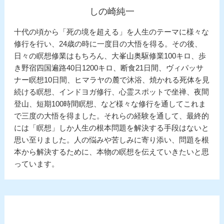
しの崎純一
十代の頃から「死の境を超える」を人生のテーマに様々な
修行を行い、24歳の時に一度目の大悟を得る。その後、
日々の瞑想修業はもちろん、大峯山奥駆修業100キロ、歩
き野宿四国遍路40日1200キロ、断食21日間、ヴィパッサ
ナー瞑想10日間、ヒマラヤの麓で沐浴、焼かれる死体を見
続ける瞑想、インドヨガ修行、心霊スポットで坐禅、夜間
登山、短期100時間瞑想、など様々な修行を通してこれま
で三度の大悟を得ました。それらの経験を通して、最終的
には「瞑想」しか人生の根本問題を解決する手段はないと
思い至りました。人の悩みや苦しみに寄り添い、問題を根
本から解決するために、本物の瞑想を伝えていきたいと思
っています。