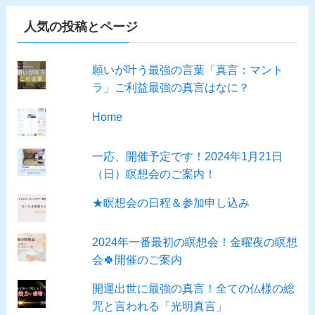
人気の投稿とページ
願いが叶う最強の言葉「真言：マント
ラ」ご利益最強の真言はなに？
Home
一応、開催予定です！2024年1月21日
（日）瞑想会のご案内！
★瞑想会の日程＆参加申し込み
2024年一番最初の瞑想会！金曜夜の瞑想
会🍀開催のご案内
開運出世に最強の真言！全ての仏様の総
咒と言われる「光明真言」