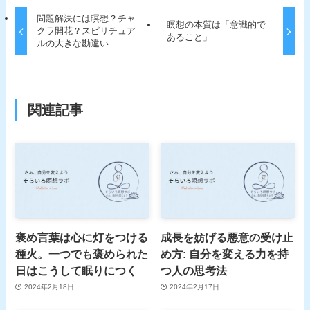
問題解決には瞑想？チャ
瞑想の本質は「意識的で
クラ開花？スピリチュア
あること」
ルの大きな勘違い
関連記事
褒め言葉は心に灯をつける
成長を妨げる悪意の受け止
種火。一つでも褒められた
め方: 自分を変える力を持
日はこうして眠りにつく
つ人の思考法
2024年2月18日
2024年2月17日